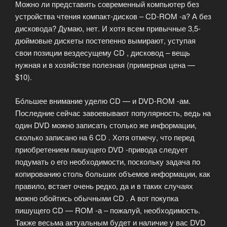
Можно ли представить современный компьютер без
устройства чтения компакт-дисков – CD-ROM -а? А без
дисковода? Думаю, нет. И хотя всем привычные 3,5-
дюймовые дискеты постепенно вымирают, уступая
свои позиции вездесущему CD , дисковод – вещь
нужная и в хозяйстве полезная (примерная цена —
$10).
Бóльшее внимание уделю CD — и DVD-ROM -ам.
Последние сейчас завоевывают популярность, ведь на
один DVD можно записать столько же информации,
сколько записано на 6 CD . Хотя отмечу, что перед
приобретением пишущего DVD -привода следует
подумать о его необходимости, поскольку задача по
копированию столь больших объемов информации, как
правило, встает очень редко, да и в таких случаях
можно обойтись обычными CD . А вот покупка
пишущего CD — ROM -а – пожалуй, необходимость.
Также весьма актуальным будет и наличие у вас DVD