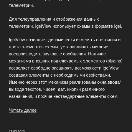
телеметрии.
Для телеуправления и отображения данных
телеметрии, IgelView использует схемы в формате Igel.
IgelView позволяет динамически изменять состояния и
цвета элементов схемы, устанавливать мигание,
воспроизводить звуковые сообщения. Наличие
механизма внешних подключаемых элементов (plugins)
позволяет свободно расширять возможности IgelView,
создавая элементы с необходимыми свойствами.
Именно через этот механизм реализованы окна ввода/
вывода текстов, чисел, дат, кнопки различного
назначения, и прочие нестандартные элементы схем.
Читать далее
«Монитор
телеметрии
IgelView»
ОПУБЛИКОВАНО
11.03.2012