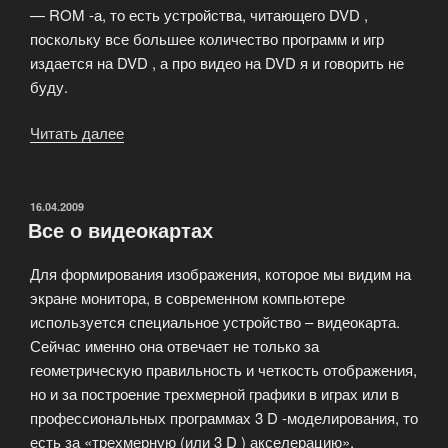
— ROM -а, то есть устройства, читающего DVD ,
поскольку все большее количество программ и игр
издается на DVD , а про видео на DVD я и говорить не
буду.
Читать далее
«Магнит
и
свет
–
ОПУБЛИКОВАНО
16.04.2009
Все о видеокартах
записываем
и
Для формирования изображения, которое мы видим на
читаем»
экране монитора, в современном компьютере
используется специальное устройство – видеокарта.
Сейчас именно она отвечает не только за
геометрическую правильность и четкость отображения,
но и за построение трехмерной графики в играх или в
профессиональных программах 3 D -моделирования, то
есть за «трехмерную (или 3 D ) акселерацию».