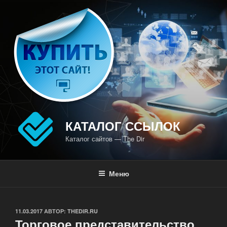
Перейти
к
содержимому
КАТАЛОГ ССЫЛОК
Каталог сайтов — The Dir
Меню
ОПУБЛИКОВАНО
11.03.2017
АВТОР:
THEDIR.RU
Торговое представительство