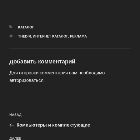
РУБРИКИ
КАТАЛОГ
МЕТКИ
THEDIR
,
ИНТЕРНЕТ КАТАЛОГ
,
РЕКЛАМА
Добавить комментарий
Для отправки комментария вам необходимо
авторизоваться
.
Навигация
Предыдущая
НАЗАД
по
запись:
записям
Компьютеры и комплектующие
Следующая
ДАЛЕЕ