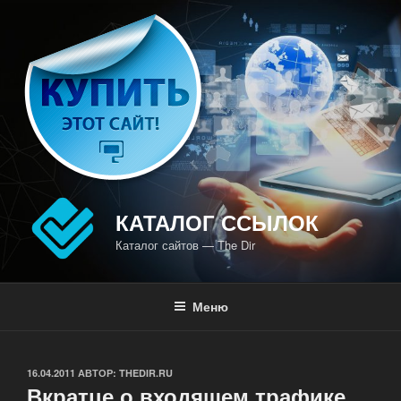
Перейти
к
содержимому
КАТАЛОГ ССЫЛОК
Каталог сайтов — The Dir
Меню
ОПУБЛИКОВАНО
16.04.2011
АВТОР:
THEDIR.RU
Вкратце о входящем трафике