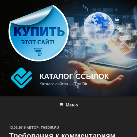
Перейти
к
содержимому
КАТАЛОГ ССЫЛОК
Каталог сайтов — The Dir
Меню
ОПУБЛИКОВАНО
13.09.2019
АВТОР:
THEDIR.RU
Требования к комментариям