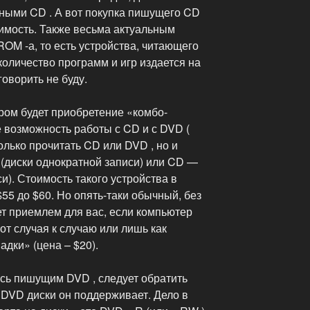
ными CD . А вот покупка пишущего CD
имость. Также весьма актуальным
ROM -а, то есть устройства, читающего
количество программ и игр издается на
говорить не буду.
ом будет приобретение «комбо-
 возможность работы с CD и с DVD (
лько прочитать CD или DVD , но и
 (диски однократной записи) или CD —
и). Стоимость такого устройства в
$55 до $60. Но опять-таки обычный, без
т приемлем для вас, если компьютер
от случая к случаю или лишь как
дки» (цена – $20).
сь пишущим DVD , следует обратить
 DVD диски он поддерживает. Дело в