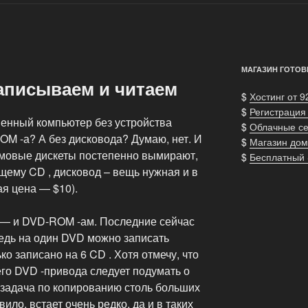
МАГАЗИН ГОТОВ
записываем и читаем
$
Хостинг от 9
$
Регистрация
енный компьютер без устройства
$
Облачные с
OM -а? А без дисковода? Думаю, нет. И
$
Магазин дом
ймовые дискеты постепенно вымирают,
$
Бесплатный
щему CD , дисковод – вещь нужная и в
я цена — $10).
— и DVD-ROM -ам. Последние сейчас
едь на один DVD можно записать
о записано на 6 CD . Хотя отмечу, что
о DVD -привода следует подумать о
 задача по копированию столь больших
ло, встает очень редко, да и в таких