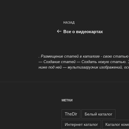
Навигация
Предыдущая
НАЗАД
по
запись:
Все о видеокартах
записям
. Размещение статей в каталоге - cвою статью
— Создание статей — Создать новую статью. 
ниже под ней — мультизагрузчик изображений, 
МЕТКИ
TheDir
Белый каталог
Интернет каталог
Каталог ко