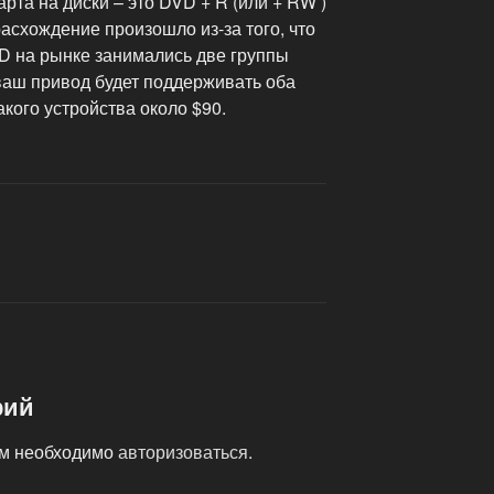
арта на диски – это DVD + R (или + RW )
расхождение произошло из-за того, что
D на рынке занимались две группы
ваш привод будет поддерживать оба
кого устройства около $90.
рий
ам необходимо
авторизоваться
.