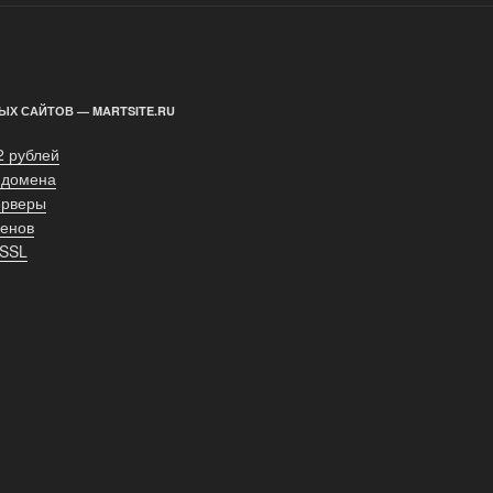
ЫХ САЙТОВ — MARTSITE.RU
2 рублей
 домена
ерверы
енов
 SSL