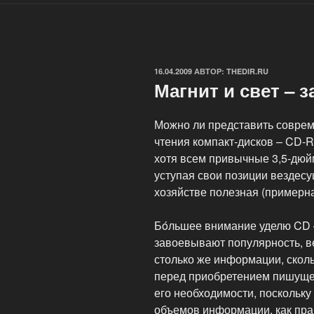
ОПУБЛИКОВАНО
16.04.2009
АВТОР:
THEDIR.RU
Магнит и свет – 
Можно ли представить соврем
чтения компакт-дисков – CD-R
хотя всем привычные 3,5-дю
уступая свои позиции вездесу
хозяйстве полезная (примерна
Бóльшее внимание уделю CD 
завоевывают популярность, в
столько же информации, скольк
перед приобретением пишущег
его необходимости, поскольку
объемов информации, как прави