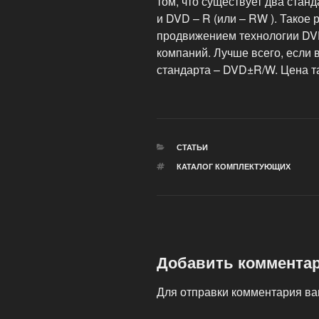
том, что существует два станд
и DVD – R (или – RW ). Такое 
продвижением технологии DV
компаний. Лучше всего, если 
стандарта – DVD±R/W. Цена та
РУБРИКИ
СТАТЬИ
МЕТКИ
КАТАЛОГ КОМПЛЕКТУЮЩИХ
Добавить коммента
Для отправки комментария в